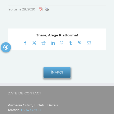
februarie 28, 2020
|
Share, Alege Platforma!
Facebook
X
Reddit
LinkedIn
WhatsApp
Tumblr
Pinterest
E-
🔇
mail:
DATE DE CONTACT
Primăria Oituz, Județul Bacău
Telefon:
0234337010