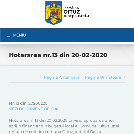
Skip
to
content
Skip
MENIU
Navigation
Hotararea nr.13 din 20-02-2020
Pagina Anterioară
Pagina Următoare
Nr:
13
din:
20200220
VEZI DOCUMENT OFICIAL
Hotararea nr 13 din 20.02.2020 privind aprobarea unui
sprijin financiar din bugetul local al Comunei Oituz unei
unitati de cult din comuna Oituz, judetul Bacau