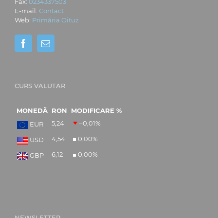
Fax:
0234337503
E-mail:
Contact
Web:
Primăria Oituz
CURS VALUTAR
MONEDĂ
RON
MODIFICARE %
5,24
–0,01
%
EUR
4,54
0,00
%
USD
6,12
0,00
%
GBP
NEWSLETTER