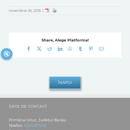
noiembrie 26, 2016
|
Share, Alege Platforma!
Facebook
X
Reddit
LinkedIn
WhatsApp
Tumblr
Pinterest
E-
🔇
mail:
DATE DE CONTACT
Primăria Oituz, Județul Bacău
Telefon:
0234337010