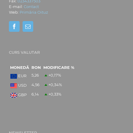
Fax:
0234337503
E-mail:
Contact
Web:
Primăria Oituz
CURS VALUTAR
MONEDĂ
RON
MODIFICARE %
5,26
+0,17
%
EUR
4,56
+0,34
%
USD
6,14
+0,33
%
GBP
NEWSLETTER