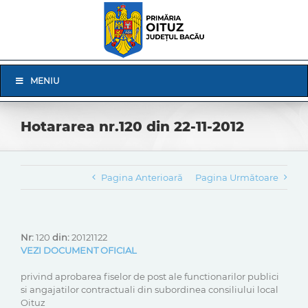
Skip
to
content
Skip
MENIU
Navigation
Hotararea nr.120 din 22-11-2012
Pagina Anterioară
Pagina Următoare
Nr:
120
din:
20121122
VEZI DOCUMENT OFICIAL
privind aprobarea fiselor de post ale functionarilor publici
si angajatilor contractuali din subordinea consiliului local
Oituz