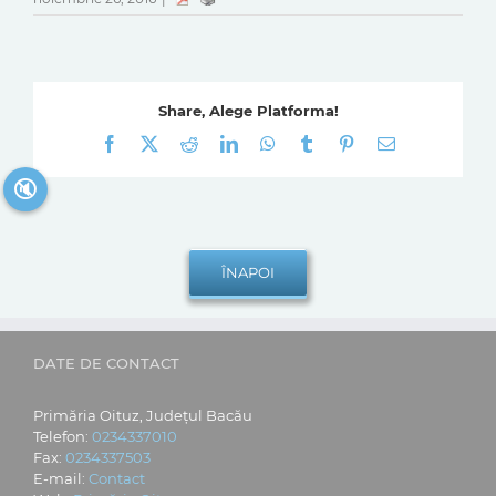
Share, Alege Platforma!
Facebook
X
Reddit
LinkedIn
WhatsApp
Tumblr
Pinterest
E-
mail:
🔇
DATE DE CONTACT
Primăria Oituz, Județul Bacău
Telefon:
0234337010
Fax:
0234337503
E-mail:
Contact