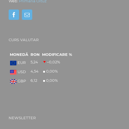
Web:
Primăria Oituz
CURS VALUTAR
MONEDĂ
RON
MODIFICARE %
5,24
–0,02
%
EUR
4,54
0,00
%
USD
6,12
0,00
%
GBP
NEWSLETTER