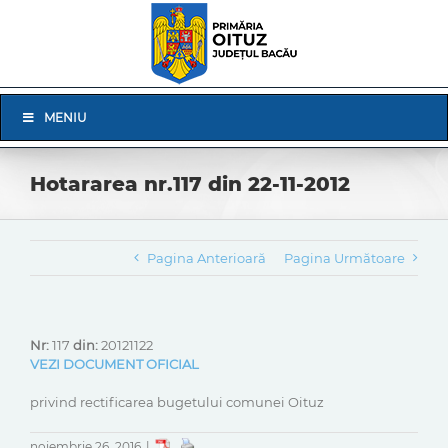
Skip
to
content
Skip
MENIU
Navigation
Hotararea nr.117 din 22-11-2012
Pagina Anterioară
Pagina Următoare
Nr:
117
din:
20121122
VEZI DOCUMENT OFICIAL
privind rectificarea bugetului comunei Oituz
noiembrie 26, 2016
|