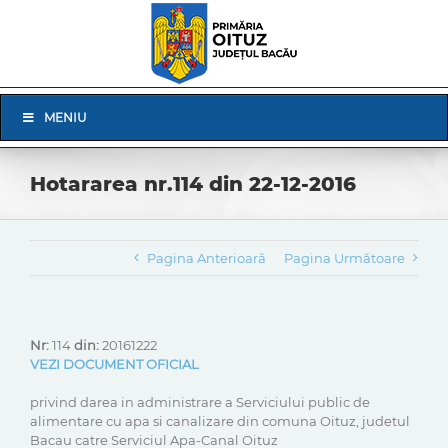
Skip
to
content
Skip
MENIU
Navigation
Hotararea nr.114 din 22-12-2016
Pagina Anterioară
Pagina Următoare
Nr:
114
din:
20161222
VEZI DOCUMENT OFICIAL
privind darea in administrare a Serviciului public de
alimentare cu apa si canalizare din comuna Oituz, judetul
Bacau catre Serviciul Apa-Canal Oituz