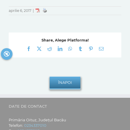
aprilie 6, 2017
|
Share, Alege Platforma!
Facebook
X
Reddit
LinkedIn
WhatsApp
Tumblr
Pinterest
E-
🔇
mail:
DATE DE CONTACT
Primăria Oituz, Județul Bacău
Telefon:
0234337010