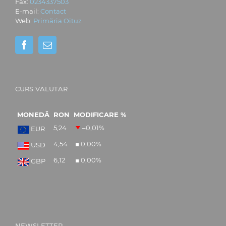
Fax:
0234337503
E-mail:
Contact
Web:
Primăria Oituz
CURS VALUTAR
MONEDĂ
RON
MODIFICARE %
5,24
–0,01
%
EUR
4,54
0,00
%
USD
6,12
0,00
%
GBP
NEWSLETTER