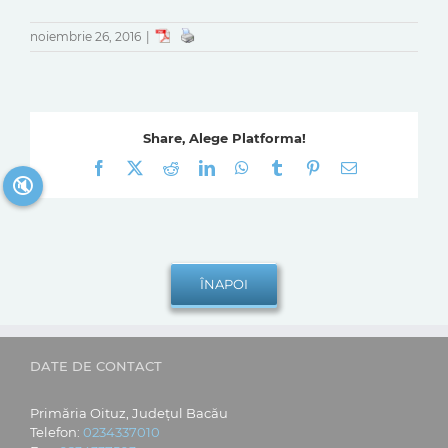
noiembrie 26, 2016
|
Share, Alege Platforma!
Facebook
X
Reddit
LinkedIn
WhatsApp
Tumblr
Pinterest
E-
🔇
mail:
DATE DE CONTACT
Primăria Oituz, Județul Bacău
Telefon:
0234337010