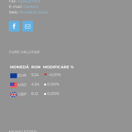
Fax:
0234337503
E-mail:
Contact
Web:
Primăria Oituz
CURS VALUTAR
MONEDĂ
RON
MODIFICARE %
5,24
–0,01
%
EUR
4,54
0,00
%
USD
6,12
0,00
%
GBP
NEWSLETTER