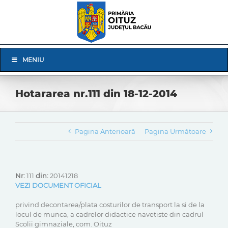
Skip
to
content
Skip
MENIU
Navigation
Hotararea nr.111 din 18-12-2014
Pagina Anterioară
Pagina Următoare
Nr:
111
din:
20141218
VEZI DOCUMENT OFICIAL
privind decontarea/plata costurilor de transport la si de la
locul de munca, a cadrelor didactice navetiste din cadrul
Scolii gimnaziale, com. Oituz