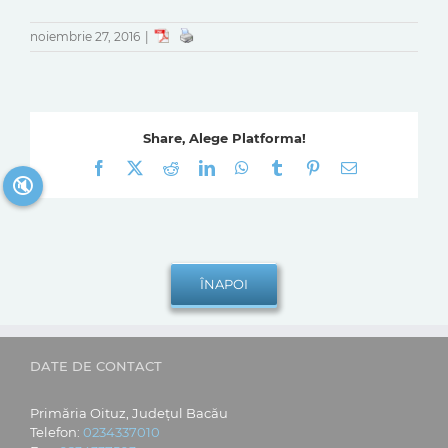
noiembrie 27, 2016
|
Share, Alege Platforma!
Facebook
X
Reddit
LinkedIn
WhatsApp
Tumblr
Pinterest
E-
🔇
mail:
DATE DE CONTACT
Primăria Oituz, Județul Bacău
Telefon:
0234337010