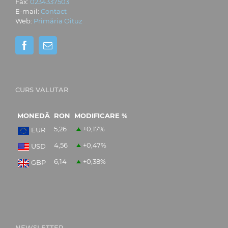
Fax:
0234337503
E-mail:
Contact
Web:
Primăria Oituz
CURS VALUTAR
MONEDĂ
RON
MODIFICARE %
5,26
+0,17
%
EUR
4,56
+0,47
%
USD
6,14
+0,38
%
GBP
NEWSLETTER