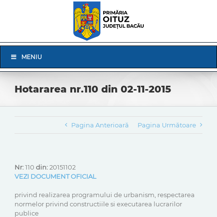
Skip
to
content
Skip
MENIU
Navigation
Hotararea nr.110 din 02-11-2015
Pagina Anterioară
Pagina Următoare
Nr:
110
din:
20151102
VEZI DOCUMENT OFICIAL
privind realizarea programului de urbanism, respectarea
normelor privind constructiile si executarea lucrarilor
publice