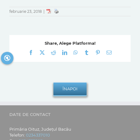
februarie 23, 2018
|
Share, Alege Platforma!
Facebook
X
Reddit
LinkedIn
WhatsApp
Tumblr
Pinterest
E-
🔇
mail:
DATE DE CONTACT
Primăria Oituz, Județul Bacău
Telefon:
0234337010