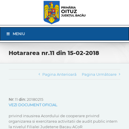
Skip
to
content
Skip
MENIU
Navigation
Hotararea nr.11 din 15-02-2018
Pagina Anterioară
Pagina Următoare
Nr:
11
din:
20180215
VEZI DOCUMENT OFICIAL
privind insusirea Acordului de cooperare privind
organizarea si exercitarea activitatii de audit public intern
la nivelul Filialei Judetene Bacau ACoR