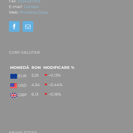
Fax:
0234337503
E-mail:
Contact
Web:
Primăria Oituz
CURS VALUTAR
MONEDĂ
RON
MODIFICARE %
5,25
–0,13
%
EUR
4,54
–0,44
%
USD
6,13
–0,16
%
GBP
NEWSLETTER