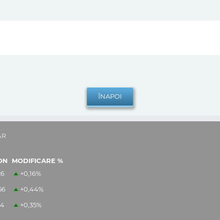
AR
ON
MODIFICARE %
26
+0,16
%
56
+0,44
%
14
+0,35
%