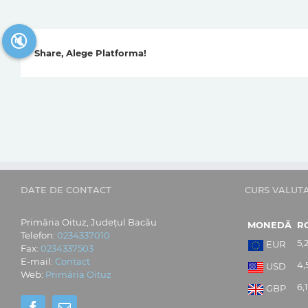
🔇
Share, Alege Platforma!
DATE DE CONTACT
CURS VALUT
Primăria Oituz, Județul Bacău
MONEDĂ
R
Telefon:
0234337010
5,
EUR
Fax:
0234337503
E-mail:
Contact
4,
USD
Web:
Primăria Oituz
6,
GBP