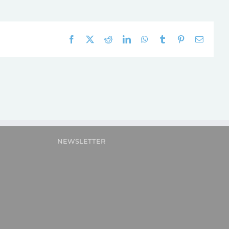
Facebook
X
Reddit
LinkedIn
WhatsApp
Tumblr
Pinterest
E-
mail:
NEWSLETTER