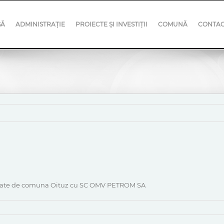
SĂ
ADMINISTRAȚIE
PROIECTE ȘI INVESTIȚII
COMUNĂ
CONTA
cheiate de comuna Oituz cu SC OMV PETROM SA