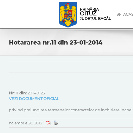
Skip
Skip
to
Navigation
PRIMĂRIA
OITUZ
content
ACA
JUDEȚUL BACĂU
Hotararea nr.11 din 23-01-2014
Nr:
11
din:
20140123
VEZI DOCUMENT OFICIAL
privind prelungirea termenelor contractelor de inchiriere in
noiembrie 26, 2016
|