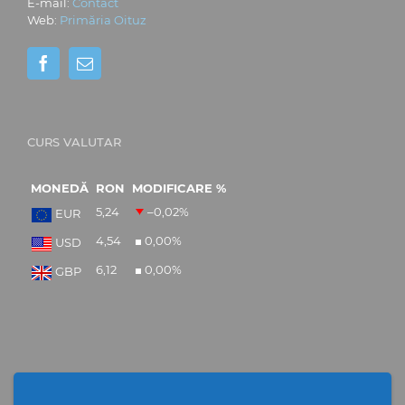
E-mail:
Contact
Web:
Primăria Oituz
CURS VALUTAR
MONEDĂ
RON
MODIFICARE %
5,24
–0,02
%
EUR
4,54
0,00
%
USD
6,12
0,00
%
GBP
NEWSLETTER