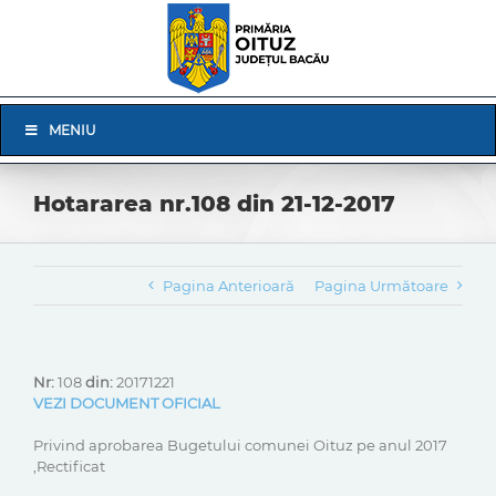
Skip
to
content
Skip
MENIU
Navigation
Hotararea nr.108 din 21-12-2017
Pagina Anterioară
Pagina Următoare
Nr:
108
din:
20171221
VEZI DOCUMENT OFICIAL
Privind aprobarea Bugetului comunei Oituz pe anul 2017
,Rectificat