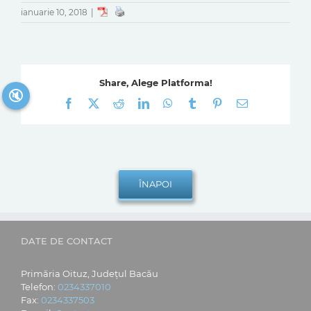
ianuarie 10, 2018
|
Share, Alege Platforma!
🔇
Facebook
X
Reddit
LinkedIn
WhatsApp
Tumblr
Pinterest
E-
mail:
DATE DE CONTACT
Primăria Oituz, Județul Bacău
Telefon:
0234337010
Fax:
0234337503