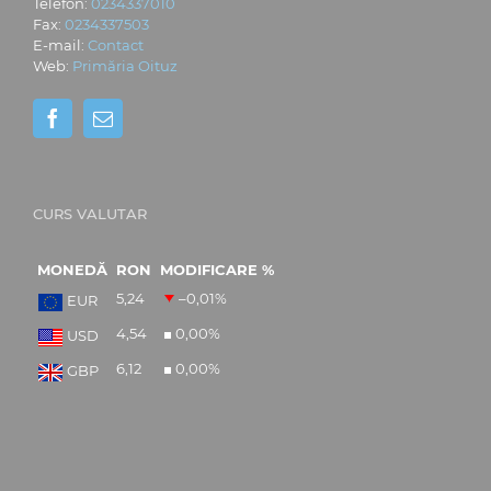
Telefon:
0234337010
Fax:
0234337503
E-mail:
Contact
Web:
Primăria Oituz
CURS VALUTAR
MONEDĂ
RON
MODIFICARE %
5,24
–0,01
%
EUR
4,54
0,00
%
USD
6,12
0,00
%
GBP