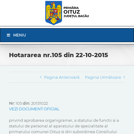
Skip
to
content
Skip
MENIU
Navigation
Hotararea nr.105 din 22-10-2015
Pagina Anterioară
Pagina Următoare
Nr:
105
din:
20151022
VEZI DOCUMENT OFICIAL
privind aprobarea organigramei, a statului de functii si a
statului de personal al aparatului de specialitate al
primarului comunei Oituz si din subordinea Consiliului