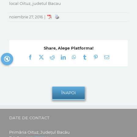
local Oituz, judetul Bacau
noiembrie 27, 2016
|
Share, Alege Platforma!
Facebook
X
Reddit
LinkedIn
WhatsApp
Tumblr
Pinterest
E-
🔇
mail:
DATE DE CONTACT
Primăria Oituz, Județul Bacău