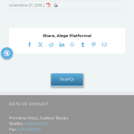
noiembrie 27, 2016
|
Share, Alege Platforma!
Facebook
X
Reddit
LinkedIn
WhatsApp
Tumblr
Pinterest
E-
mail:
🔇
DATE DE CONTACT
Primăria Oituz, Județul Bacău
Telefon:
0234337010
Fax:
0234337503