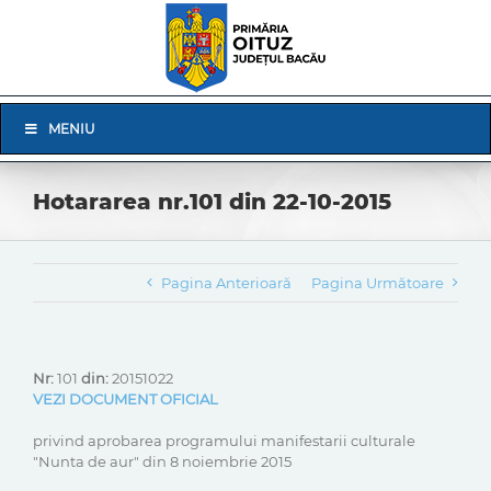
Skip
to
content
Skip
MENIU
Navigation
Hotararea nr.101 din 22-10-2015
Pagina Anterioară
Pagina Următoare
Nr:
101
din:
20151022
VEZI DOCUMENT OFICIAL
privind aprobarea programului manifestarii culturale
"Nunta de aur" din 8 noiembrie 2015