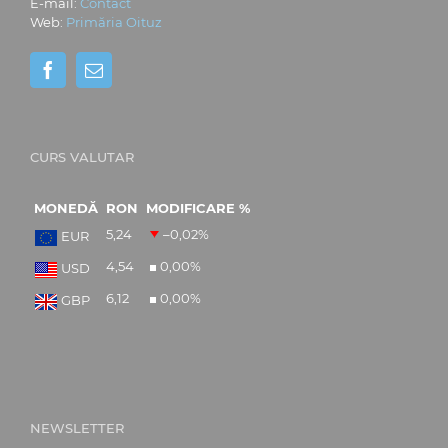
E-mail:
Contact
Web:
Primăria Oituz
CURS VALUTAR
MONEDĂ
RON
MODIFICARE %
5,24
–0,02
%
EUR
4,54
0,00
%
USD
6,12
0,00
%
GBP
NEWSLETTER