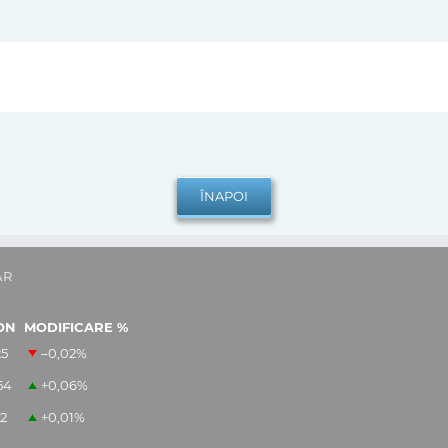
AR
ON
MODIFICARE %
25
–0,02
%
54
+0,06
%
12
+0,01
%