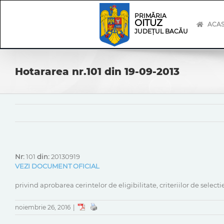
Skip
Skip
to
Navigation
PRIMĂRIA
OITUZ
content
ACA
JUDEȚUL BACĂU
Hotararea nr.101 din 19-09-2013
Nr:
101
din:
20130919
VEZI DOCUMENT OFICIAL
privind aprobarea cerintelor de eligibilitate, criteriilor de selec
noiembrie 26, 2016
|