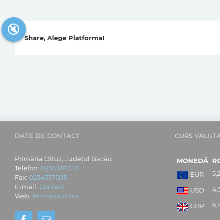
🔇
Share, Alege Platforma!
DATE DE CONTACT
CURS VALUT
Primăria Oituz, Județul Bacău
MONEDĂ
R
Telefon:
0234337010
5,
EUR
Fax:
0234337503
E-mail:
Contact
4,
USD
Web:
Primăria Oituz
6,
GBP