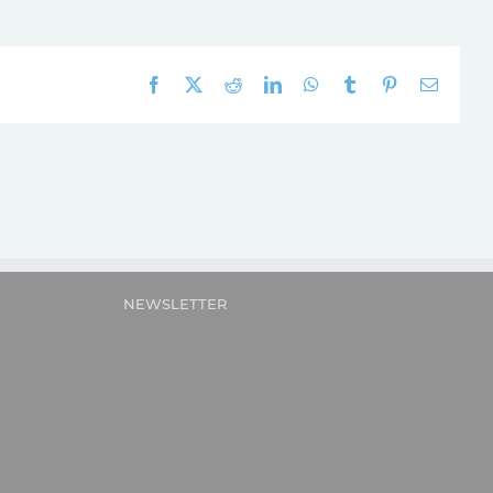
Facebook
X
Reddit
LinkedIn
WhatsApp
Tumblr
Pinterest
E-
mail:
NEWSLETTER