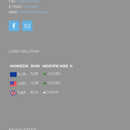
Fax:
0234337503
E-mail:
Contact
Web:
Primăria Oituz
CURS VALUTAR
MONEDĂ
RON
MODIFICARE %
5,26
+0,03
%
EUR
4,56
+0,02
%
USD
6,14
0,00
%
GBP
NEWSLETTER