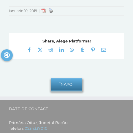
ianuarie 10, 2019
|
Share, Alege Platforma!
Facebook
X
Reddit
LinkedIn
WhatsApp
Tumblr
Pinterest
E-
🔇
mail:
DATE DE CONTACT
Primăria Oituz, Județul Bacău
Telefon:
0234337010