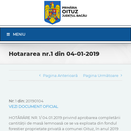
Skip
to
content
Skip
MENIU
Navigation
Hotararea nr.1 din 04-01-2019
Pagina Anterioară
Pagina Următoare
Nr:
1
din:
20190104
VEZI DOCUMENT OFICIAL
HOTĂRÂRE NR. 1/ 04.01.2019 privind aprobarea completării
cantității de masă lemnoasă ce se va exploata din fondul
forestier proprietate privată a comunei Oituz, în anul 2019