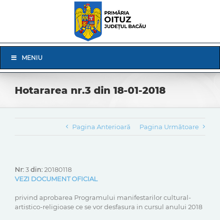
Skip
to
content
Skip
MENIU
Navigation
Hotararea nr.3 din 18-01-2018
Pagina Anterioară
Pagina Următoare
Nr:
3
din:
20180118
VEZI DOCUMENT OFICIAL
privind aprobarea Programului manifestarilor cultural-
artistico-religioase ce se vor desfasura in cursul anului 2018