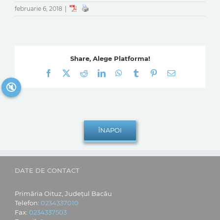
februarie 6, 2018
|
Share, Alege Platforma!
Facebook
X
Reddit
LinkedIn
WhatsApp
Tumblr
Pinterest
E-
mail:
🔇
DATE DE CONTACT
Primăria Oituz, Județul Bacău
Telefon:
0234337010
Fax:
0234337503