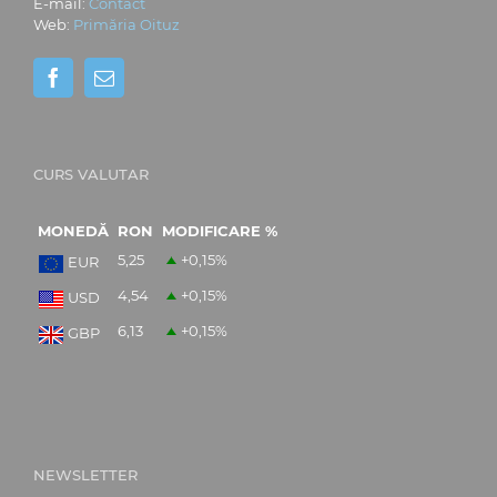
E-mail:
Contact
Web:
Primăria Oituz
CURS VALUTAR
MONEDĂ
RON
MODIFICARE %
5,25
+0,15
%
EUR
4,54
+0,15
%
USD
6,13
+0,15
%
GBP
NEWSLETTER