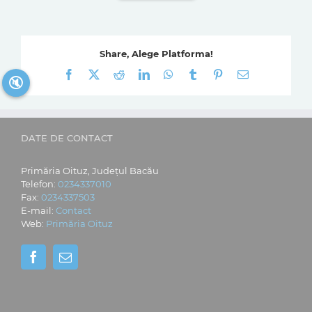
Share, Alege Platforma!
Facebook
X
Reddit
LinkedIn
WhatsApp
Tumblr
Pinterest
E-
🔇
mail:
DATE DE CONTACT
Primăria Oituz, Județul Bacău
Telefon:
0234337010
Fax:
0234337503
E-mail:
Contact
Web:
Primăria Oituz