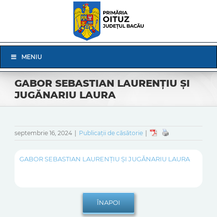
Skip
to
content
Skip
MENIU
Navigation
GABOR SEBASTIAN LAURENȚIU ȘI
JUGĂNARIU LAURA
septembrie 16, 2024
|
Publicații de căsătorie
|
GABOR SEBASTIAN LAURENȚIU ȘI JUGĂNARIU LAURA