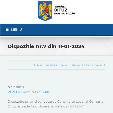
Skip
to
content
Skip
MENIU
Navigation
Dispozitie nr.7 din 11-01-2024
Pagina Anterioară
Pagina Următoare
Nr:
7
din:
11
VEZI DOCUMENT OFICIAL
Dispoziție privind convocarea Consiliului Local al Comunei
Oituz, în ședință ordinară, în data de 18.01.2024