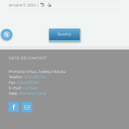
ianuarie 11, 2024
|
🔇
DATE DE CONTACT
Primăria Oituz, Județul Bacău
Telefon:
0234337010
Fax:
0234337503
E-mail:
Contact
Web:
Primăria Oituz