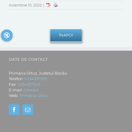
noiembrie 10, 2022
|
🔇
DATE DE CONTACT
Primăria Oituz, Județul Bacău
Telefon:
0234337010
Fax:
0234337503
E-mail:
Contact
Web:
Primăria Oituz