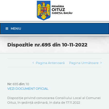
Skip
to
content
Skip
MENIU
Navigation
Dispozitie nr.695 din 10-11-2022
Pagina Anterioară
Pagina Următoare
Nr:
695
din:
10
VEZI DOCUMENT OFICIAL
Dispoziție privind convocarea Consiliului Local al Comunei
Oituz, în ședință ordinară, în data de 17.11.2022