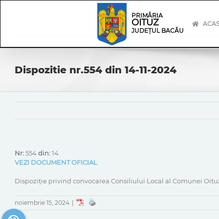
Skip
Skip
to
Navigation
PRIMĂRIA
OITUZ
content
ACA
JUDEȚUL BACĂU
Dispozitie nr.554 din 14-11-2024
Nr:
554
din:
14
VEZI DOCUMENT OFICIAL
Dispoziție privind convocarea Consiliului Local al Comunei Oituz,
noiembrie 15, 2024
|