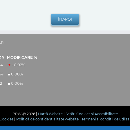
AR
ON
MODIFICARE %
24
–0,02
%
54
0,00
%
12
0,00
%
PPW @
2026 |
Hartă Website
|
Setări Cookies și Accesibilitate
e Cookies
|
Politică de confidențialitate website
|
Termeni și condiții de utiliza