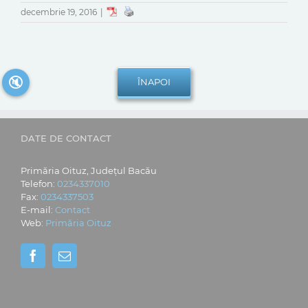
decembrie 19, 2016
|
🔇
DATE DE CONTACT
Primăria Oituz, Județul Bacău
Telefon:
0234337010
Fax:
0234337503
E-mail:
Contact
Web:
Primăria Oituz