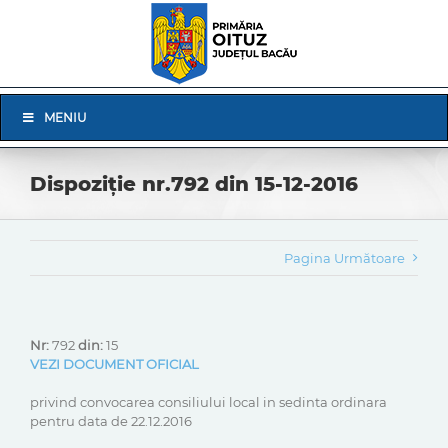
Skip
to
content
Skip
MENIU
Navigation
Dispoziție nr.792 din 15-12-2016
Pagina Următoare
Nr:
792
din:
15
VEZI DOCUMENT OFICIAL
privind convocarea consiliului local in sedinta ordinara
pentru data de 22.12.2016