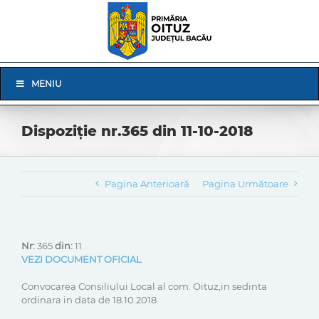
Skip
to
content
Skip
MENIU
Navigation
Dispoziție nr.365 din 11-10-2018
Pagina Anterioară
Pagina Următoare
Nr:
365
din:
11
VEZI DOCUMENT OFICIAL
Convocarea Consiliului Local al com. Oituz,in sedinta
ordinara in data de 18.10.2018