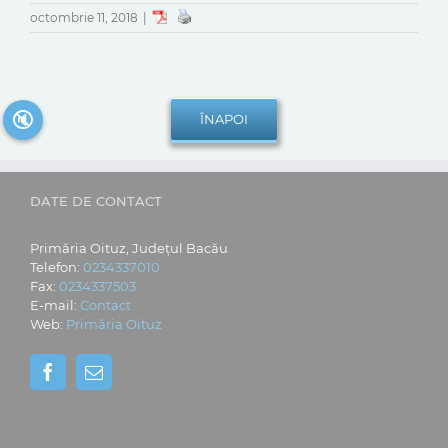
octombrie 11, 2018
|
🔇
DATE DE CONTACT
Primăria Oituz, Județul Bacău
Telefon:
0234337010
Fax:
0234337503
E-mail:
Contact
Web:
Primăria Oituz