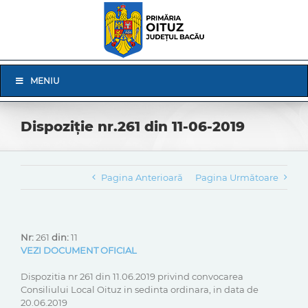
Skip
to
content
Skip
MENIU
Navigation
Dispoziție nr.261 din 11-06-2019
Pagina Anterioară
Pagina Următoare
Nr:
261
din:
11
VEZI DOCUMENT OFICIAL
Dispozitia nr 261 din 11.06.2019 privind convocarea
Consiliului Local Oituz in sedinta ordinara, in data de
20.06.2019