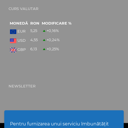
CURS VALUTAR
MONEDĂ
RON
MODIFICARE %
5,25
+0,16
%
EUR
4,55
+0,24
%
USD
6,13
+0,25
%
GBP
NEWSLETTER
Pentru furnizarea unui serviciu îmbunătățit