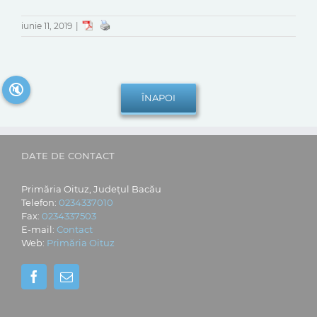
iunie 11, 2019
|
🔇
DATE DE CONTACT
Primăria Oituz, Județul Bacău
Telefon:
0234337010
Fax:
0234337503
E-mail:
Contact
Web:
Primăria Oituz