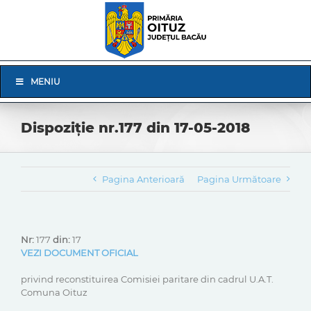
Skip
to
content
Skip
MENIU
Navigation
Dispoziție nr.177 din 17-05-2018
Pagina Anterioară
Pagina Următoare
Nr:
177
din:
17
VEZI DOCUMENT OFICIAL
privind reconstituirea Comisiei paritare din cadrul U.A.T.
Comuna Oituz