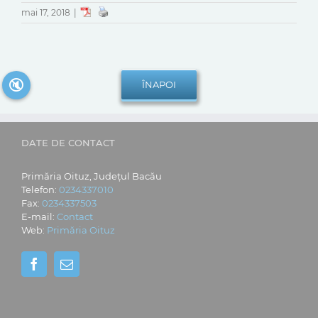
mai 17, 2018
|
🔇
DATE DE CONTACT
Primăria Oituz, Județul Bacău
Telefon:
0234337010
Fax:
0234337503
E-mail:
Contact
Web:
Primăria Oituz