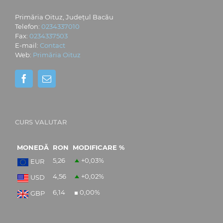
Primăria Oituz, Județul Bacău
Telefon:
0234337010
Fax:
0234337503
E-mail:
Contact
Web:
Primăria Oituz
CURS VALUTAR
MONEDĂ
RON
MODIFICARE %
5,26
+0,03
%
EUR
4,56
+0,02
%
USD
6,14
0,00
%
GBP