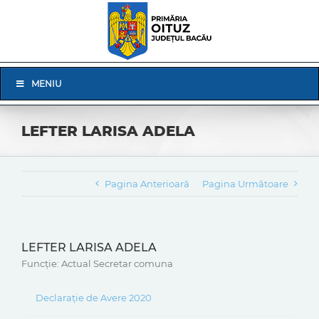
Skip
to
content
Skip
MENIU
Navigation
LEFTER LARISA ADELA
Pagina Anterioară
Pagina Următoare
LEFTER LARISA ADELA
Funcție: Actual Secretar comuna
Declarație de Avere 2020