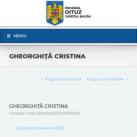
Skip
to
content
Skip
MENIU
Navigation
GHEORGHIȚĂ CRISTINA
Pagina Anterioară
Pagina Următoare
GHEORGHIȚĂ CRISTINA
Funcție: Fost CONSILIER SUPERIOR
Declarație de Avere 2022