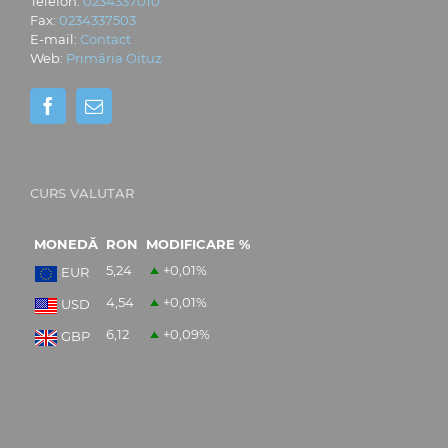
Telefon:
0234337010
Fax:
0234337503
E-mail:
Contact
Web:
Primăria Oituz
CURS VALUTAR
MONEDĂ
RON
MODIFICARE %
5,24
+0,01
%
EUR
4,54
+0,01
%
USD
6,12
+0,09
%
GBP