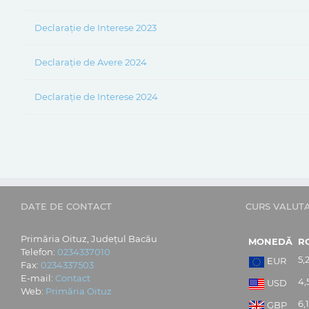
Declarație de Interese 2023
Declarație de Avere 2024
Declarație de Interese 2024
DATE DE CONTACT
CURS VALUT
Primăria Oituz, Județul Bacău
MONEDĂ
R
Telefon:
0234337010
5,
EUR
Fax:
0234337503
E-mail:
Contact
4,
USD
Web:
Primăria Oituz
6,1
GBP