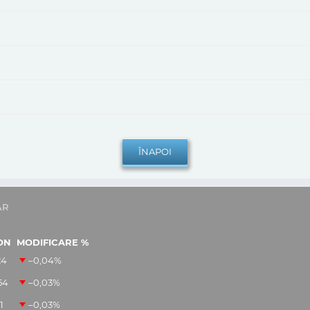
AR
ON
MODIFICARE %
24
–0,04
%
54
–0,03
%
1
–0,03
%