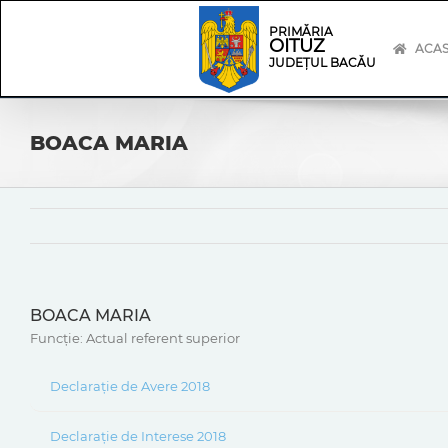
Skip
Skip
to
Navigation
PRIMĂRIA
OITUZ
content
ACA
JUDEȚUL BACĂU
BOACA MARIA
BOACA MARIA
Funcție: Actual referent superior
Declarație de Avere 2018
Declarație de Interese 2018