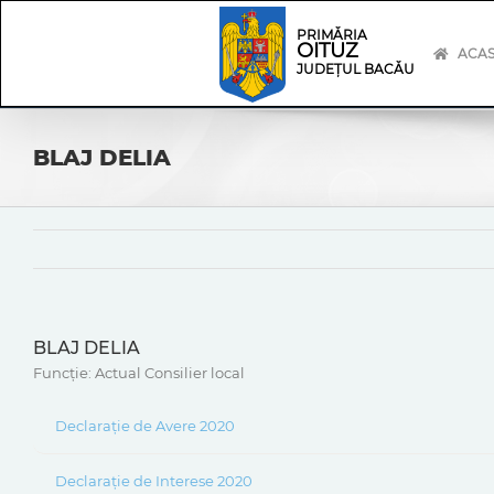
Skip
Skip
to
Navigation
PRIMĂRIA
OITUZ
content
ACA
JUDEȚUL BACĂU
BLAJ DELIA
BLAJ DELIA
Funcție: Actual Consilier local
Declarație de Avere 2020
Declarație de Interese 2020