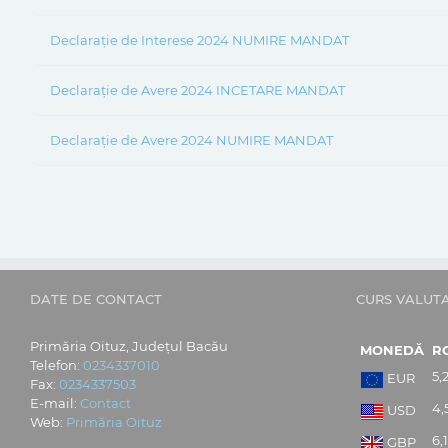
Declarație de Interese 2024 NUMIRE MANDAT
Declarație de Avere 2024 INCETARE MANDAT
Declarație de Avere 2024 NUMIRE MANDAT
DATE DE CONTACT
CURS VALUT
Primăria Oituz, Județul Bacău
MONEDĂ
R
Telefon:
0234337010
5,
EUR
Fax:
0234337503
E-mail:
Contact
4,
USD
Web:
Primăria Oituz
6,
GBP