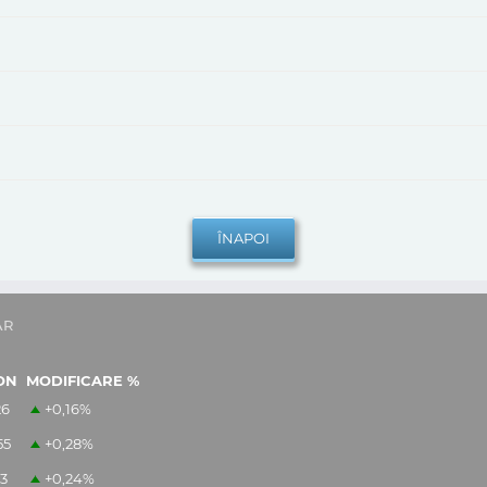
AR
ON
MODIFICARE %
26
+0,16
%
55
+0,28
%
13
+0,24
%