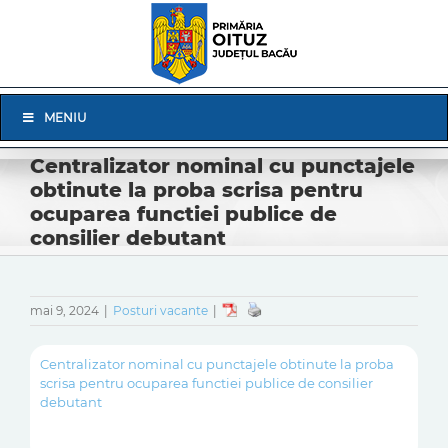
Skip
to
content
Skip
MENIU
Navigation
Centralizator nominal cu punctajele
obtinute la proba scrisa pentru
ocuparea functiei publice de
consilier debutant
mai 9, 2024
|
Posturi vacante
|
Centralizator nominal cu punctajele obtinute la proba
scrisa pentru ocuparea functiei publice de consilier
debutant