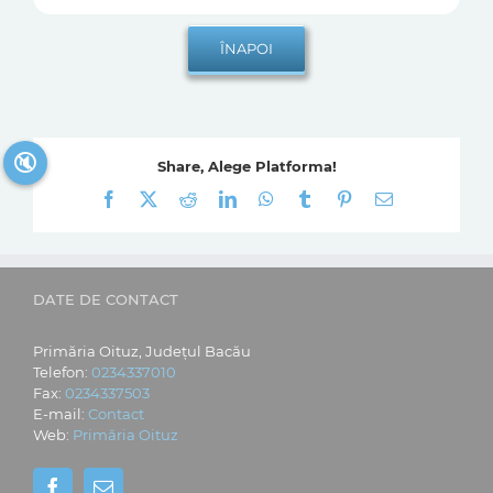
🔇
Share, Alege Platforma!
Facebook
X
Reddit
LinkedIn
WhatsApp
Tumblr
Pinterest
E-
mail:
DATE DE CONTACT
Primăria Oituz, Județul Bacău
Telefon:
0234337010
Fax:
0234337503
E-mail:
Contact
Web:
Primăria Oituz