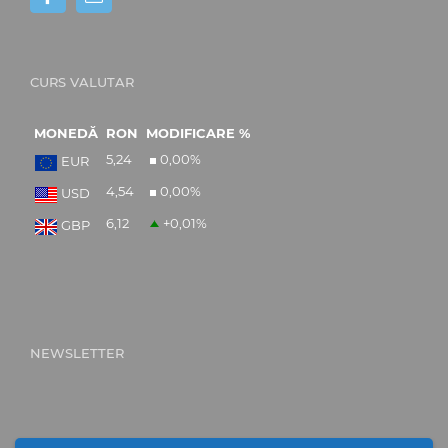
CURS VALUTAR
MONEDĂ
RON
MODIFICARE %
5,24
0,00
%
EUR
4,54
0,00
%
USD
6,12
+0,01
%
GBP
NEWSLETTER