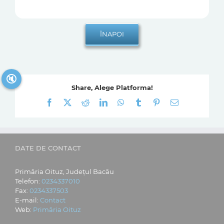
🔇
Share, Alege Platforma!
Facebook
X
Reddit
LinkedIn
WhatsApp
Tumblr
Pinterest
E-
mail:
DATE DE CONTACT
Primăria Oituz, Județul Bacău
Telefon:
0234337010
Fax:
0234337503
E-mail:
Contact
Web:
Primăria Oituz