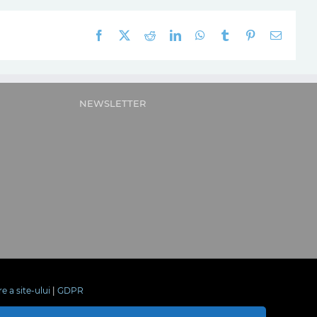
Facebook
X
Reddit
LinkedIn
WhatsApp
Tumblr
Pinterest
E-
mail:
NEWSLETTER
re a site-ului
|
GDPR