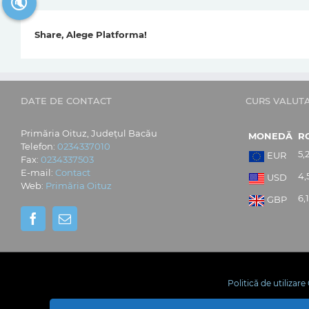
🔇
Share, Alege Platforma!
DATE DE CONTACT
CURS VALUT
Primăria Oituz, Județul Bacău
MONEDĂ
R
Telefon:
0234337010
5,
EUR
Fax:
0234337503
E-mail:
Contact
4,
USD
Web:
Primăria Oituz
6,
GBP
Politică de utilizar