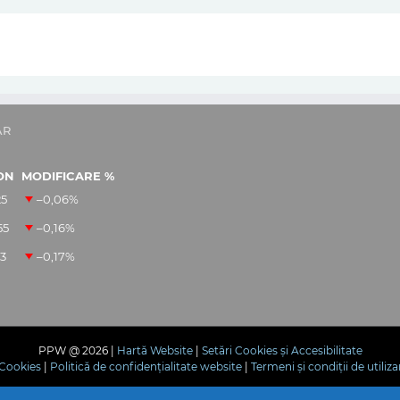
AR
ON
MODIFICARE %
25
–0,06
%
55
–0,16
%
13
–0,17
%
PPW @
2026 |
Hartă Website
|
Setări Cookies și Accesibilitate
e Cookies
|
Politică de confidențialitate website
|
Termeni și condiții de utiliza