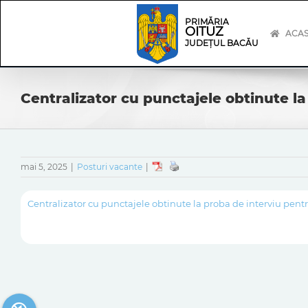
Skip
Skip
to
Navigation
PRIMĂRIA
OITUZ
content
ACA
JUDEȚUL BACĂU
Centralizator cu punctajele obtinute 
mai 5, 2025
|
Posturi vacante
|
Centralizator cu punctajele obtinute la proba de interviu p