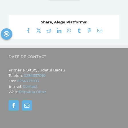
Share, Alege Platforma!
Facebook
X
Reddit
LinkedIn
WhatsApp
Tumblr
Pinterest
E-
🔇
mail:
DATE DE CONTACT
Primăria Oituz, Județul Bacău
Telefon:
0234337010
Fax:
0234337503
E-mail:
Contact
Web:
Primăria Oituz