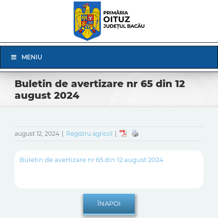
Skip
to
content
Skip
MENIU
Navigation
Buletin de avertizare nr 65 din 12
august 2024
august 12, 2024
|
Registru agricol
|
Buletin de avertizare nr 65 din 12 august 2024