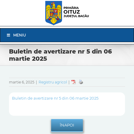
Skip
to
content
Skip
MENIU
Navigation
Buletin de avertizare nr 5 din 06
martie 2025
martie 6, 2025
|
Registru agricol
|
Buletin de avertizare nr 5 din 06 martie 2025