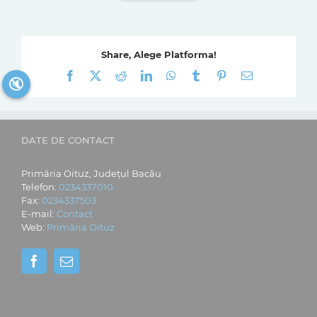
Share, Alege Platforma!
Facebook
X
Reddit
LinkedIn
WhatsApp
Tumblr
Pinterest
E-
🔇
mail:
DATE DE CONTACT
Primăria Oituz, Județul Bacău
Telefon:
0234337010
Fax:
0234337503
E-mail:
Contact
Web:
Primăria Oituz