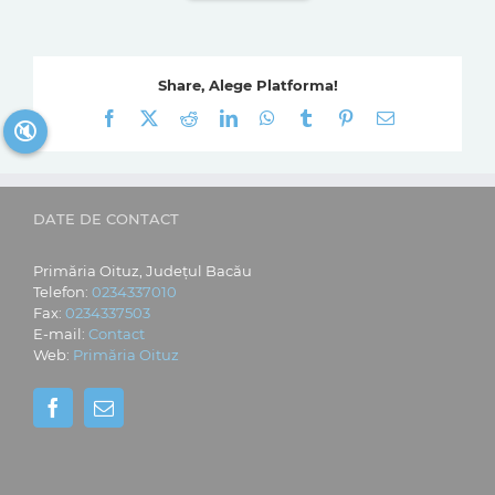
Share, Alege Platforma!
Facebook
X
Reddit
LinkedIn
WhatsApp
Tumblr
Pinterest
E-
🔇
mail:
DATE DE CONTACT
Primăria Oituz, Județul Bacău
Telefon:
0234337010
Fax:
0234337503
E-mail:
Contact
Web:
Primăria Oituz