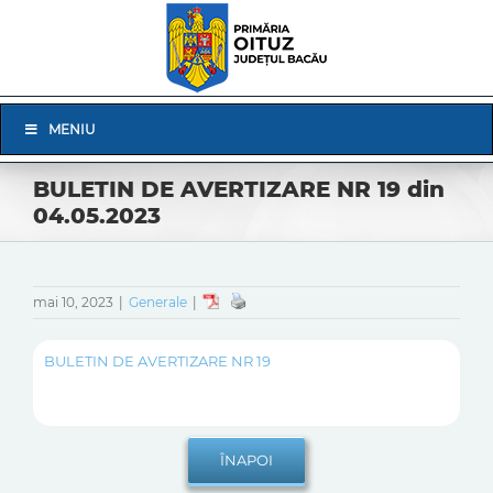
Skip
to
content
Skip
MENIU
Navigation
BULETIN DE AVERTIZARE NR 19 din
04.05.2023
mai 10, 2023
|
Generale
|
BULETIN DE AVERTIZARE NR 19