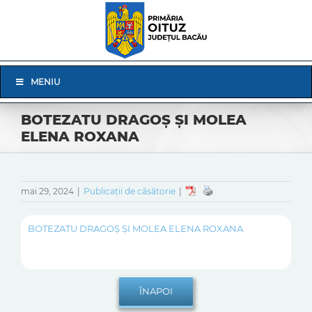
Skip
to
content
Skip
MENIU
Navigation
BOTEZATU DRAGOȘ ȘI MOLEA
ELENA ROXANA
mai 29, 2024
|
Publicații de căsătorie
|
BOTEZATU DRAGOȘ ȘI MOLEA ELENA ROXANA