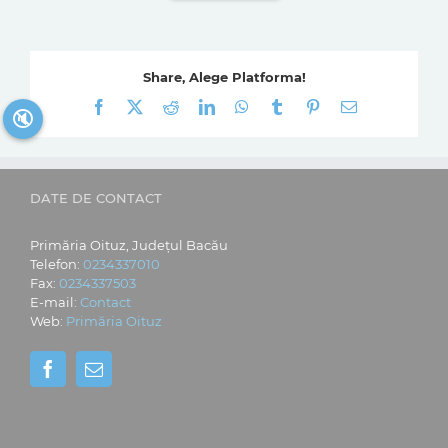
Share, Alege Platforma!
Facebook
X
Reddit
LinkedIn
WhatsApp
Tumblr
Pinterest
E-
🔇
mail:
DATE DE CONTACT
Primăria Oituz, Județul Bacău
Telefon:
0234337010
Fax:
0234337503
E-mail:
Contact
Web:
Primăria Oituz