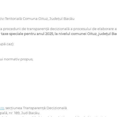
ativ-Teritorială Comuna Oituz, Județul Bacău
a procedurii de transparenţă decizională a procesului de elaborare a
or taxe speciale pentru anul 2025, la nivelul comunei Oituz, județul B
upă caz):
lui normativ propus;
.ro
, secțiunea Transparență Decizională.
ipală, nr. 189, Jud Bacău.