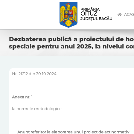
Skip
Skip
to
Navigation
PRIMĂRIA
OITUZ
content
ACA
JUDEȚUL BACĂU
Dezbaterea publică a proiectului de hot
speciale pentru anul 2025, la nivelul c
Nr. 21212 din 30.10.2024
Anexa nr. 1
la normele metodologice
Anunţ referitor la elaborarea unui proiect de act normativ