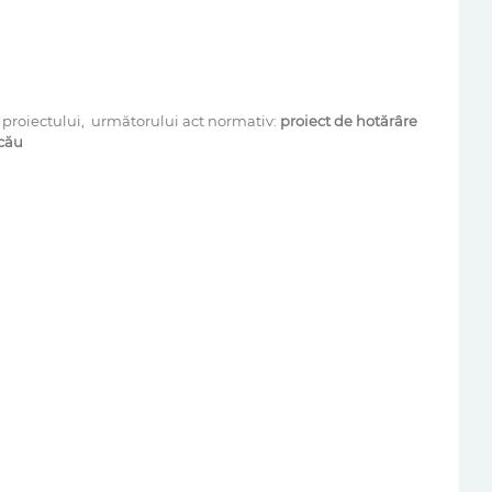
 proiectului, următorului act normativ:
proiect de ho
tărâre
acău