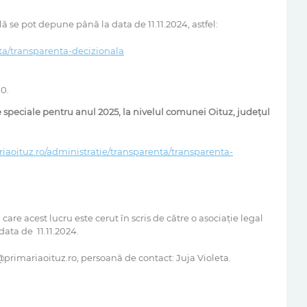
 se pot depune până la data de 11.11.2024, astfel:
nta/transparenta-decizionala
00.
xe speciale pentru anul 2025, la nivelul comunei Oituz, județul
riaoituz.ro/administratie/transparenta/transparenta-
 care acest lucru este cerut în scris de către o asociaţie legal
data de 11.11.2024.
@primariaoituz.ro, persoană de contact: Juja Violeta.