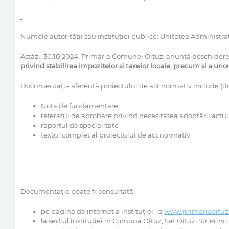
Numele autorităţii sau instituţiei publice: Unitatea Administr
Astăzi, 30.10.2024, Primăria Comunei Oituz, anunţă deschidere
privind
stabilirea impozitelor și taxelor locale, precum și a un
Documentaţia aferentă proiectului de act normativ include (d
Nota de fundamentare
referatul de aprobare privind necesitatea adoptării actu
raportul de specialitate
textul complet al proiectului de act normativ
Documentaţia poate fi consultată:
pe pagina de internet a instituţiei, la
www.primariaoituz
la sediul instituţiei în Comuna Oituz, Sat Oituz, Str Princ