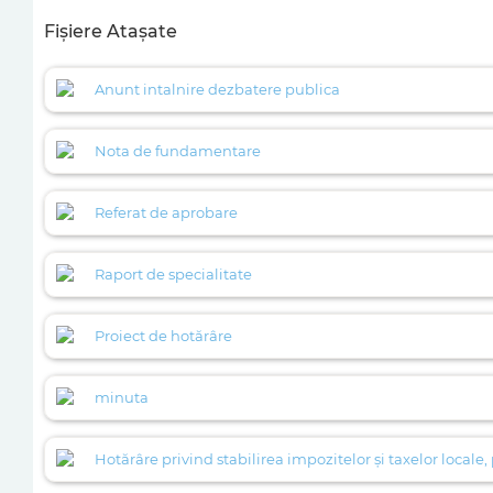
Fișiere Atașate
Anunt intalnire dezbatere publica
Nota de fundamentare
Referat de aprobare
Raport de specialitate
Proiect de hotărâre
minuta
Hotărâre privind stabilirea impozitelor și taxelor local