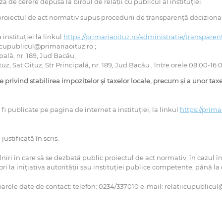
 de cerere depusă la biroul de relaţii cu publicul al instituţiei.
roiectul de act normativ supus procedurii de transparenţă decizională
instituţiei la linkul
https://primariaoituz.ro/administratie/transpare
iicupublicul@primariaoituz.ro ;
pală, nr. 189, Jud Bacău;
uz, Sat Oituz, Str Principală, nr. 189, Jud Bacău , între orele 08:00-16:
re
privind
stabilirea impozitelor și taxelor locale, precum și a unor ta
i publicate pe pagina de internet a instituţiei, la linkul
https://prima
ustificată în scris.
lniri în care să se dezbată public proiectul de act normativ, în cazul în
ori la inițiativa autorității sau instituției publice competente, până la 
arele date de contact: telefon: 0234/337010 e-mail: relatiicupublicul