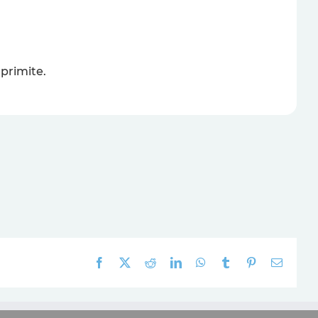
primite.
Facebook
X
Reddit
LinkedIn
WhatsApp
Tumblr
Pinterest
E-
mail: