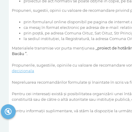
proiectul de act normativ se poate obţine în copie, pe bază
Propuneri, sugestii, opinii cu valoare de recomandare privind p
prin formularul online disponibil pe pagina de internet a 
ca mesaj în format electronic pe adresa de e-mail: relat
prin poştă, pe adresa Comuna Oituz, Sat Oituz, Str Princi
la sediul instituţiei, la Registratură, la adresa Comuna Oit
Materialele transmise vor purta menţiunea
,,proiect de ho
tărâ
Bacău
”
.
Propunerile, sugestiile, opiniile cu valoare de recomandare vor f
decizionala
Nepreluarea recomandărilor formulate şi înaintate în scris va fi j
Pentru cei interesaţi există şi posibilitatea organizării unei întâ
constituită sau de către o altă autoritate sau instituţie publică, 
🔇
Pentru informaţii suplimentare, vă stăm la dispoziţie la următo