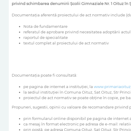
privind schimbarea denumirii Școlii Gimnaziale Nr. 1 Oituz î
Documentaţia aferentă proiectului de act normativ include (d
Nota de fundamentare
referatul de aprobare privind necesitatea adoptării actu
raportul de specialitate
textul complet al proiectului de act normativ
Documentaţia poate fi consultată:
pe pagina de internet a instituţiei, la
www.primariaoituz
la sediul instituţiei în Comuna Oituz, Sat Oituz, Str Princ
proiectul de act normativ se poate obţine în copie, pe bază
Propuneri, sugestii, opinii cu valoare de recomandare privind 
prin formularul online disponibil pe pagina de internet a 
ca mesaj în format electronic pe adresa de e-mail: relat
prin poştă, pe adresa Comuna Oituz, Sat Oituz, Str Princi