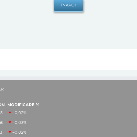
AR
ON
MODIFICARE %
25
–0,02
%
56
–0,03
%
13
–0,02
%