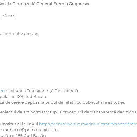
n Școala Gimnazială General Eremia Grigorescu
upă caz):
lui normativ propus;
.ro
, secțiunea Transparență Decizională.
ipală, nr. 189, Jud Bacău.
 de cerere depusă la biroul de relaţii cu publicul al instituţiei.
proiectul de act normativ supus procedurii de transparenţă decizional
instituţiei la linkul
https://primariaoituz.ro/administratie/transpare
iicupublicul@primariaoituz.ro ;
pală, nr. 189, Jud Bacău;