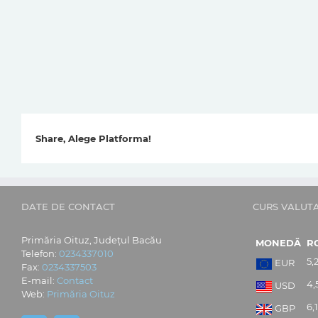
Share, Alege Platforma!
DATE DE CONTACT
CURS VALUT
Primăria Oituz, Județul Bacău
MONEDĂ
R
Telefon:
0234337010
5,
EUR
Fax:
0234337503
E-mail:
Contact
4,
USD
Web:
Primăria Oituz
6,
GBP