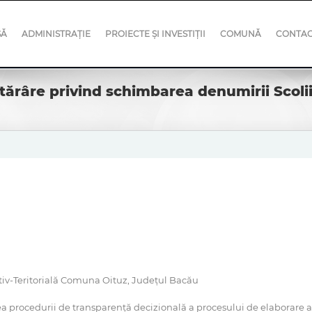
SĂ
ADMINISTRAȚIE
PROIECTE ȘI INVESTIȚII
COMUNĂ
CONTA
tărâre privind schimbarea denumirii Scoli
ativ-Teritorială Comuna Oituz, Județul Bacău
a procedurii de transparenţă decizională a procesului de elaborare a