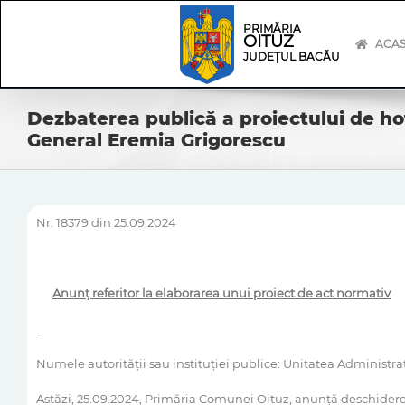
Skip
Skip
to
Navigation
PRIMĂRIA
OITUZ
content
ACA
JUDEȚUL BACĂU
Dezbaterea publică a proiectului de ho
General Eremia Grigorescu
Nr. 18379 din 25.09.2024
Anunţ referitor la elaborarea unui proiect de act normativ
Numele autorităţii sau instituţiei publice: Unitatea Administr
Astăzi, 25.09.2024, Primăria Comunei Oituz, anunţă deschidere