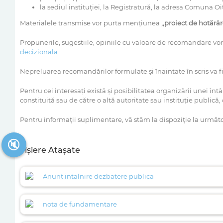
la sediul instituţiei, la Registratură, la adresa Comuna Oit
Materialele transmise vor purta menţiunea
,,proiect de ho
tărâ
Propunerile, sugestiile, opiniile cu valoare de recomandare vor f
decizionala
Nepreluarea recomandărilor formulate şi înaintate în scris va fi j
Pentru cei interesaţi există şi posibilitatea organizării unei întâ
constituită sau de către o altă autoritate sau instituţie publică,
Pentru informaţii suplimentare, vă stăm la dispoziţie la următo
🔇
Fișiere Atașate
Anunt intalnire dezbatere publica
nota de fundamentare