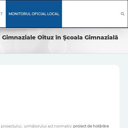
CT
MONITORUL OFICIAL LOCAL
i Gimnaziale Oituz în Școala Gimnazială
 proiectului, următorului act normativ:
proiect de ho
tărâre