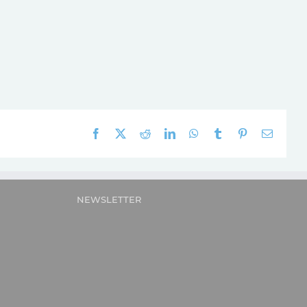
Facebook
X
Reddit
LinkedIn
WhatsApp
Tumblr
Pinterest
E-
mail:
NEWSLETTER