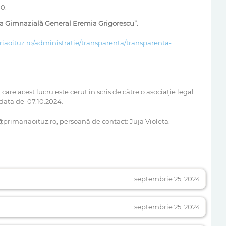
00.
ala Gimnazială General Eremia Grigorescu”.
riaoituz.ro/administratie/transparenta/transparenta-
 care acest lucru este cerut în scris de către o asociaţie legal
a data de 07.10.2024.
@primariaoituz.ro, persoană de contact: Juja Violeta.
septembrie 25, 2024
septembrie 25, 2024