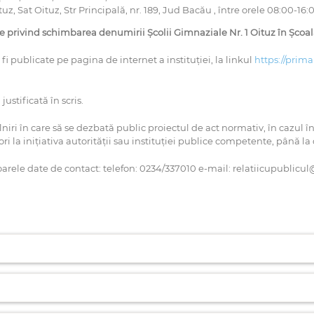
uz, Sat Oituz, Str Principală, nr. 189, Jud Bacău , între orele 08:00-16:
re
privind schimbarea denumirii Școlii Gimnaziale Nr. 1 Oituz în Șco
i publicate pe pagina de internet a instituţiei, la linkul
https://prima
ustificată în scris.
lniri în care să se dezbată public proiectul de act normativ, în cazul în
 ori la inițiativa autorității sau instituției publice competente, până l
arele date de contact: telefon: 0234/337010 e-mail: relatiicupublicul