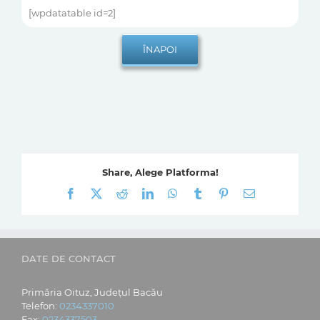
[wpdatatable id=2]
Share, Alege Platforma!
Facebook
X
Reddit
LinkedIn
WhatsApp
Tumblr
Pinterest
E-
mail:
DATE DE CONTACT
Primăria Oituz, Județul Bacău
Telefon:
0234337010
Fax:
0234337503