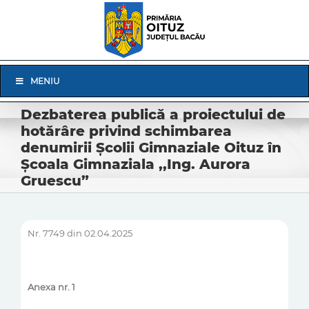
Skip
to
content
Skip
MENIU
Navigation
Dezbaterea publică a proiectului de
hotărâre privind schimbarea
denumirii Școlii Gimnaziale Oituz în
Școala Gimnaziala ,,Ing. Aurora
Gruescu”
Nr. 7749 din 02.04.2025
Anexa nr. 1