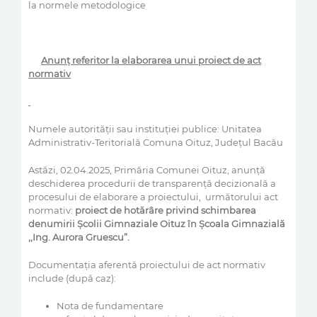
la normele metodologice
Anunţ referitor la elaborarea unui proiect de act
normativ
Numele autorităţii sau instituţiei publice: Unitatea
Administrativ-Teritorială Comuna Oituz, Județul Bacău
Astăzi, 02.04.2025, Primăria Comunei Oituz, anunţă
deschiderea procedurii de transparenţă decizională a
procesului de elaborare a proiectului, următorului act
normativ:
proiect de ho
tărâre
privind schimbarea
denumirii Școlii Gimnaziale Oituz în Școala Gimnazială
,,Ing. Aurora Gruescu”.
Documentaţia aferentă proiectului de act normativ
include (după caz):
Nota de fundamentare