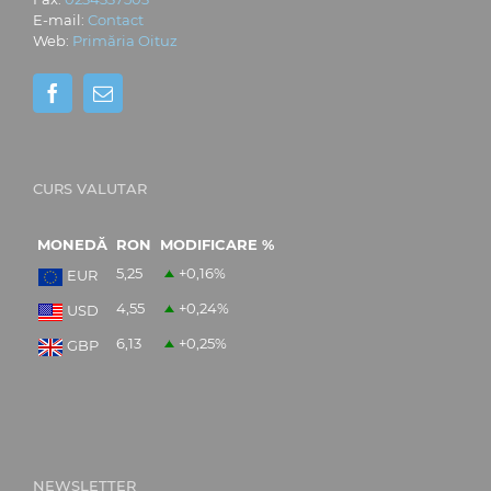
E-mail:
Contact
Web:
Primăria Oituz
CURS VALUTAR
MONEDĂ
RON
MODIFICARE %
5,25
+0,16
%
EUR
4,55
+0,24
%
USD
6,13
+0,25
%
GBP
NEWSLETTER