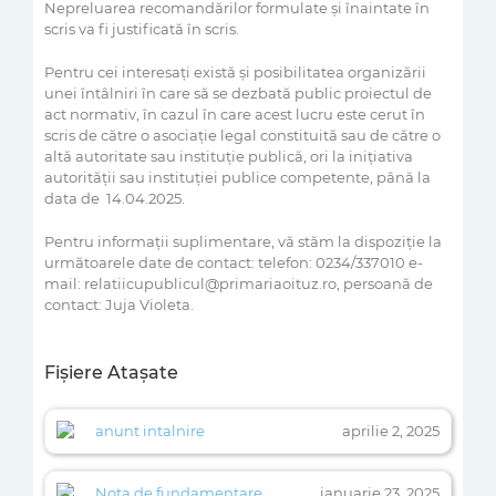
Nepreluarea recomandărilor formulate şi înaintate în
scris va fi justificată în scris.
Pentru cei interesaţi există şi posibilitatea organizării
unei întâlniri în care să se dezbată public proiectul de
act normativ, în cazul în care acest lucru este cerut în
scris de către o asociaţie legal constituită sau de către o
altă autoritate sau instituţie publică, ori la inițiativa
autorității sau instituției publice competente, până la
data de 14.04.2025.
Pentru informaţii suplimentare, vă stăm la dispoziţie la
următoarele date de contact: telefon: 0234/337010 e-
mail: relatiicupublicul@primariaoituz.ro, persoană de
contact: Juja Violeta.
Fișiere Atașate
anunt intalnire
aprilie 2, 2025
Nota de fundamentare
ianuarie 23, 2025