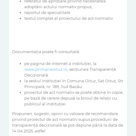
referatul de aprobare privind necesitatea
adoptării actului normativ propus;
raportul de specialitate
textul complet al proiectului de act normativ
Documentaţia poate fi consultată:
pe pagina de internet a instituţiei, la
www.primariaoituz.ro
, secțiunea Transparență
Decizională.
la sediul instituţiei în Comuna Oituz, Sat Oituz, Str
Principală, nr. 189, Jud Bacău.
proiectul de act normativ se poate obţine în copie,
pe bază de cerere depusă la biroul de relaţii cu
publicul al instituţiei.
Propuneri, sugestii, opinii cu valoare de recomandare
privind proiectul de act normativ supus procedurii de
transparenţă decizională se pot depune până la data de
14.04.2025, astfel: