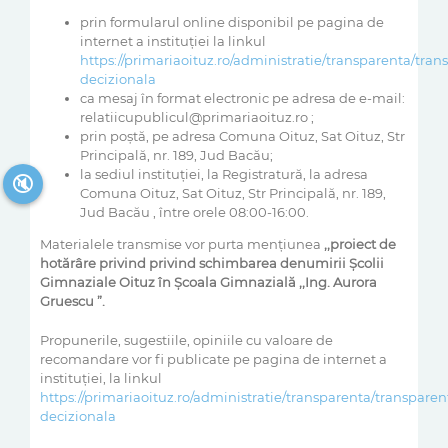
prin formularul online disponibil pe pagina de
internet a instituţiei la linkul
https://primariaoituz.ro/administratie/transparenta/tran
decizionala
ca mesaj în format electronic pe adresa de e-mail:
relatiicupublicul@primariaoituz.ro ;
prin poştă, pe adresa Comuna Oituz, Sat Oituz, Str
Principală, nr. 189, Jud Bacău;
la sediul instituţiei, la Registratură, la adresa
🔇
Comuna Oituz, Sat Oituz, Str Principală, nr. 189,
Jud Bacău , între orele 08:00-16:00.
Materialele transmise vor purta menţiunea
,,proiect de
ho
tărâre
privind privind schimbarea denumirii Școlii
Gimnaziale Oituz în Școala Gimnazială ,,Ing. Aurora
Gruescu ”
.
Propunerile, sugestiile, opiniile cu valoare de
recomandare vor fi publicate pe pagina de internet a
instituţiei, la linkul
https://primariaoituz.ro/administratie/transparenta/transparen
decizionala