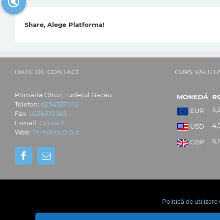
🔇
Share, Alege Platforma!
DATE DE CONTACT
CURS VALUT
Primăria Oituz, Județul Bacău
MONEDĂ
R
Telefon:
0234337010
5,
EUR
Fax:
0234337503
E-mail:
Contact
4,
USD
Web:
Primăria Oituz
6,
GBP
Politică de utilizar