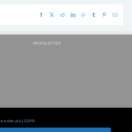
Facebook
X
Reddit
LinkedIn
WhatsApp
Tumblr
Pinterest
E-
mail:
NEWSLETTER
re a site-ului
|
GDPR