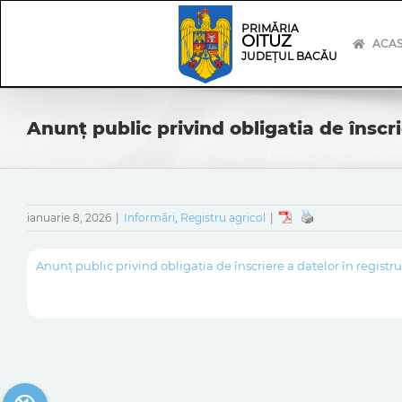
Skip
Skip
to
Navigation
PRIMĂRIA
OITUZ
content
ACA
JUDEȚUL BACĂU
Anunț public privind obligatia de înscri
ianuarie 8, 2026
|
Informări
,
Registru agricol
|
Anunț public privind obligatia de înscriere a datelor în registru