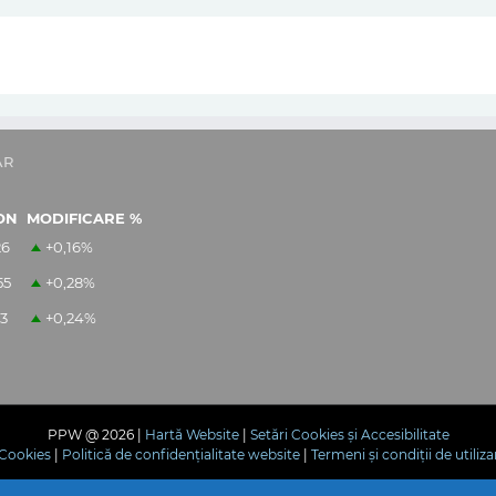
AR
ON
MODIFICARE %
26
+0,16
%
55
+0,28
%
13
+0,24
%
PPW @
2026 |
Hartă Website
|
Setări Cookies și Accesibilitate
e Cookies
|
Politică de confidențialitate website
|
Termeni și condiții de utiliza