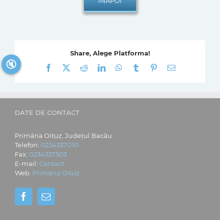
Share, Alege Platforma!
🔇
Facebook
X
Reddit
LinkedIn
WhatsApp
Tumblr
Pinterest
E-
mail:
DATE DE CONTACT
Primăria Oituz, Județul Bacău
Telefon:
0234337010
Fax:
0234337503
E-mail:
Contact
Web:
Primăria Oituz