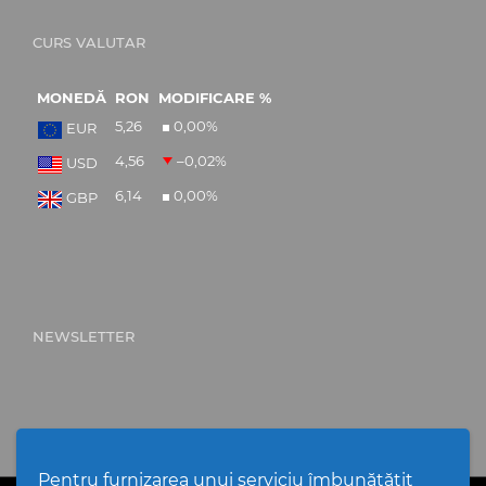
CURS VALUTAR
MONEDĂ
RON
MODIFICARE %
5,26
0,00
%
EUR
4,56
–0,02
%
USD
6,14
0,00
%
GBP
NEWSLETTER
Pentru furnizarea unui serviciu îmbunătățit