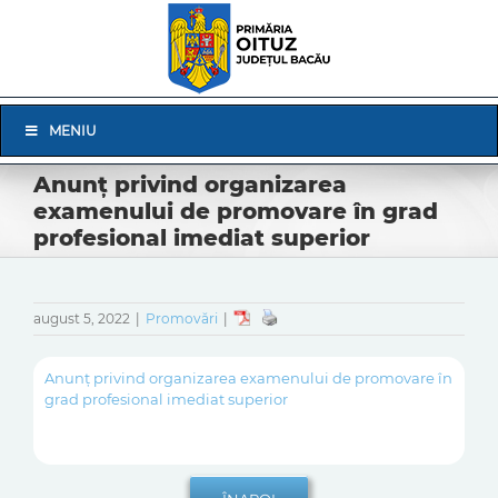
Skip
to
content
Skip
MENIU
Navigation
Anunț privind organizarea
examenului de promovare în grad
profesional imediat superior
august 5, 2022
|
Promovări
|
Anunț privind organizarea examenului de promovare în
grad profesional imediat superior