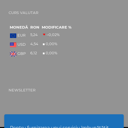
CURS VALUTAR
MONEDĂ
RON
MODIFICARE %
5,24
–0,02
%
EUR
4,54
0,00
%
USD
6,12
0,00
%
GBP
NEWSLETTER
Pentru furnizarea unui serviciu îmbunătățit