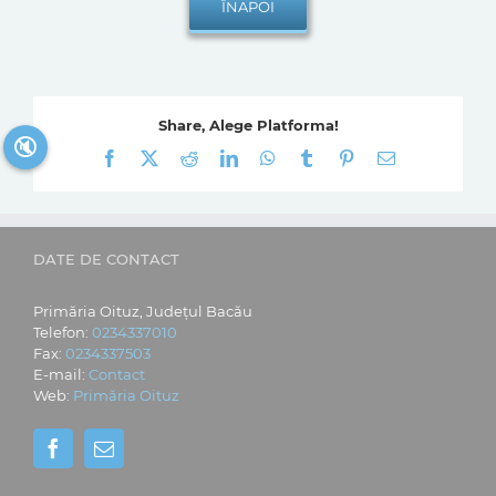
Share, Alege Platforma!
🔇
Facebook
X
Reddit
LinkedIn
WhatsApp
Tumblr
Pinterest
E-
mail:
DATE DE CONTACT
Primăria Oituz, Județul Bacău
Telefon:
0234337010
Fax:
0234337503
E-mail:
Contact
Web:
Primăria Oituz