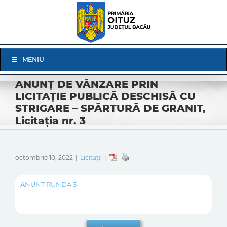
Skip
to
content
Skip
MENIU
Navigation
ANUNȚ DE VÂNZARE PRIN
LICITAȚIE PUBLICĂ DESCHISĂ CU
STRIGARE – SPĂRTURĂ DE GRANIT,
Licitația nr. 3
octombrie 10, 2022
|
Licitații
|
ANUNT RUNDA 3