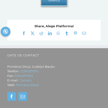
Share, Alege Platforma!
🔇
Facebook
X
Reddit
LinkedIn
WhatsApp
Tumblr
Pinterest
E-
mail:
DATE DE CONTACT
Primăria Oituz, Județul Bacău
Telefon:
0234337010
Fax:
0234337503
E-mail:
Contact
Web:
Primăria Oituz