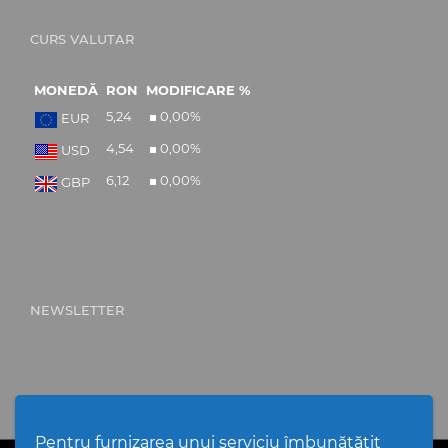
CURS VALUTAR
MONEDĂ
RON
MODIFICARE %
5,24
0,00
%
EUR
4,54
0,00
%
USD
6,12
0,00
%
GBP
NEWSLETTER
Pentru furnizarea unui serviciu îmbunătățit