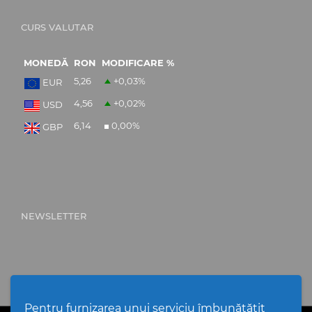
CURS VALUTAR
MONEDĂ
RON
MODIFICARE %
5,26
+0,03
%
EUR
4,56
+0,02
%
USD
6,14
0,00
%
GBP
NEWSLETTER
Pentru furnizarea unui serviciu îmbunătățit