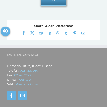
Share, Alege Platforma!
🔇
Facebook
X
Reddit
LinkedIn
WhatsApp
Tumblr
Pinterest
E-
mail:
DATE DE CONTACT
Primăria Oituz, Județul Bacău
Telefon:
0234337010
Fax:
0234337503
E-mail:
Contact
Web:
Primăria Oituz