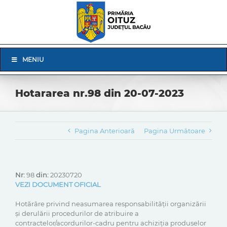
Skip
to
content
Skip
MENIU
Navigation
Hotararea nr.98 din 20-07-2023
Pagina Anterioară
Pagina Următoare
Nr:
98
din:
20230720
VEZI DOCUMENT OFICIAL
Hotărâre privind neasumarea responsabilității organizării
și derulării procedurilor de atribuire a
contractelor/acordurilor-cadru pentru achiziția produselor