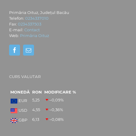
Primăria Oituz, Județul Bacău
Telefon:
0234337010
Fax:
0234337503
E-mail:
Contact
Web:
Primăria Oituz
CURS VALUTAR
MONEDĂ
RON
MODIFICARE %
5,25
–0,09
%
EUR
4,55
–0,36
%
USD
6,13
–0,08
%
GBP