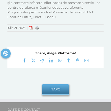
și a contractelor/acordurilor-cadru de prestare a serviciilor
pentru derularea măsurilor educative, aferente
Programului pentru școli al României, la nivelul U.A.T
Comuna Oituz, județul Bacău
iulie 21, 2023
|
🔇
Share, Alege Platforma!
Facebook
X
Reddit
LinkedIn
WhatsApp
Tumblr
Pinterest
E-
mail:
DATE DE CONTACT