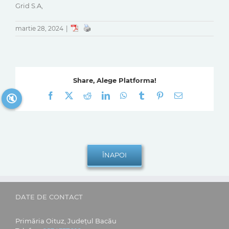
Grid S.A,
martie 28, 2024
|
Share, Alege Platforma!
Facebook
X
Reddit
LinkedIn
WhatsApp
Tumblr
Pinterest
E-
🔇
mail:
DATE DE CONTACT
Primăria Oituz, Județul Bacău