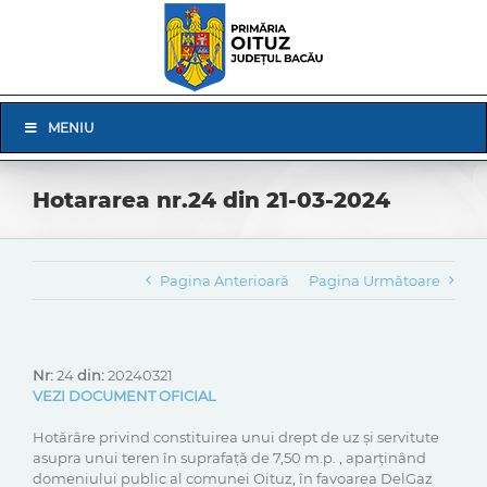
Skip
to
content
Skip
MENIU
Navigation
Hotararea nr.24 din 21-03-2024
Pagina Anterioară
Pagina Următoare
Nr:
24
din:
20240321
VEZI DOCUMENT OFICIAL
Hotărâre privind constituirea unui drept de uz și servitute
asupra unui teren în suprafață de 7,50 m.p. , aparținând
domeniului public al comunei Oituz, în favoarea DelGaz