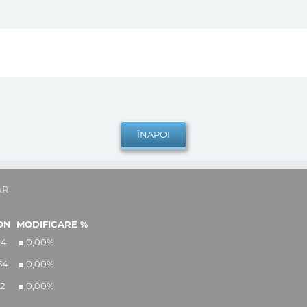
AR
ON
MODIFICARE %
24
0,00
%
54
0,00
%
12
0,00
%