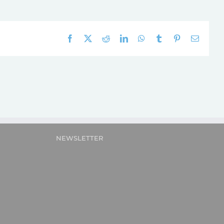
Facebook
X
Reddit
LinkedIn
WhatsApp
Tumblr
Pinterest
E-
mail:
NEWSLETTER