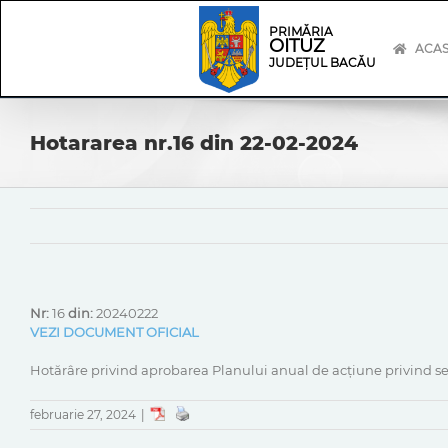
Skip
Skip
to
Navigation
PRIMĂRIA
OITUZ
content
ACA
JUDEȚUL BACĂU
Hotararea nr.16 din 22-02-2024
Nr:
16
din:
20240222
VEZI DOCUMENT OFICIAL
Hotărâre privind aprobarea Planului anual de acțiune privind se
februarie 27, 2024
|