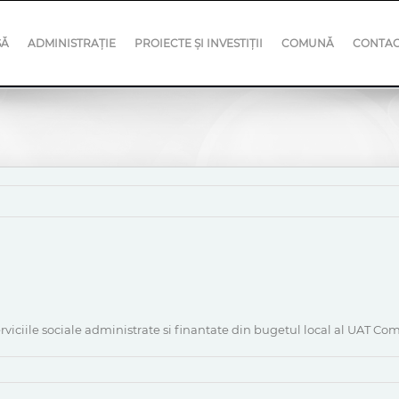
SĂ
ADMINISTRAȚIE
PROIECTE ȘI INVESTIȚII
COMUNĂ
CONTA
rviciile sociale administrate si finantate din bugetul local al UAT C