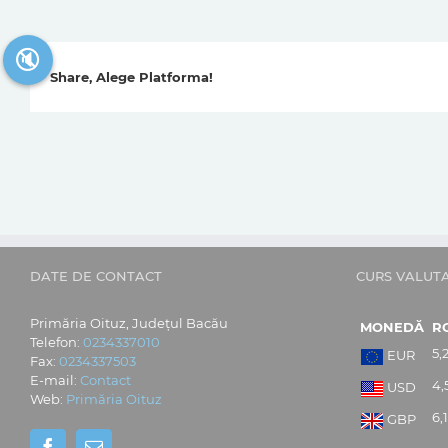
🔇
Share, Alege Platforma!
DATE DE CONTACT
CURS VALUT
Primăria Oituz, Județul Bacău
MONEDĂ
R
Telefon:
0234337010
5,
EUR
Fax:
0234337503
E-mail:
Contact
4,
USD
Web:
Primăria Oituz
6,
GBP